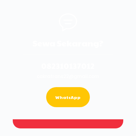
Sewa Sekarang?
082310137012
cakratrans22@gmail.com
WhatsApp