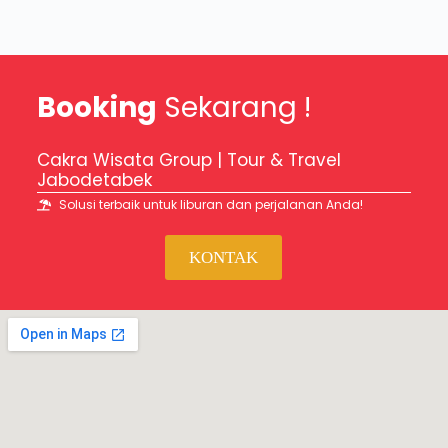
Booking
Sekarang !
Cakra Wisata Group | Tour & Travel
Jabodetabek
Solusi terbaik untuk liburan dan perjalanan Anda!
KONTAK