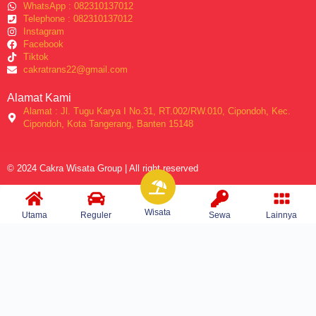
WhatsApp : 082310137012
Telephone : 082310137012
Instagram
Facebook
Tiktok
cakratrans22@gmail.com
Alamat Kami
Alamat : Jl. Tugu Karya I No.31, RT.002/RW.010, Cipondoh, Kec.
Cipondoh, Kota Tangerang, Banten 15148
© 2024 Cakra Wisata Group | All right reserved
Wisata
Utama
Reguler
Sewa
Lainnya
Home