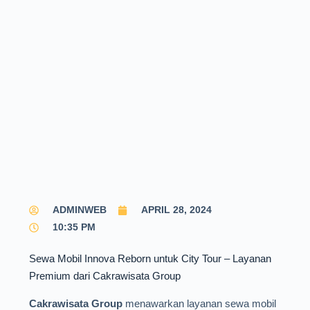
ADMINWEB
APRIL 28, 2024
10:35 PM
Sewa Mobil Innova Reborn untuk City Tour – Layanan
Premium dari Cakrawisata Group
Cakrawisata Group
menawarkan layanan sewa mobil