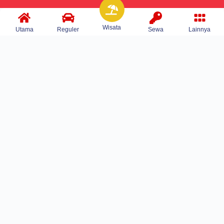
Wisata
Utama
Reguler
Sewa
Lainnya
Home
Travel
Wisata
Sewa Mobil
Gallery
Blog
Tentang kami