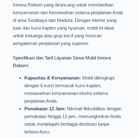
Innova Reborn yang dirancang untuk memberikan
kenyamanan dan kemewahan selama perjalanan Anda
di area Surabaya dan Madura. Dengan interior yang
luas dan kursi kapten yang nyaman, mobil ini ideal
untuk keluarga atau grup kecil yang mencari
pengalaman perjalanan yang superior.
Spesifikasi dan Tarif Layanan Sewa Mobil Innova
Reborn:
Kapasitas & Kenyamanan:
Mobil dilengkapi
dengan 6 kursi termasuk kursi kapten,
menawarkan kenyamanan ekstra selama
perjalanan Anda.
Pemakaian 12 Jam:
Nikmati fleksibilitas dengan
pemakaian hingga 12 jam, memungkinkan Anda
untuk menjelajahi berbagai destinasi tanpa
terburu-buru.