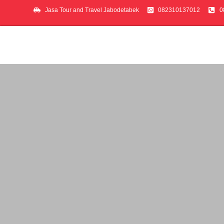
Jasa Tour and Travel Jabodetabek
082310137012
0