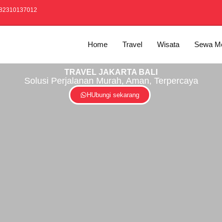
82310137012
Home
Travel
Wisata
Sewa Mo
TRAVEL JAKARTA BALI
Solusi Perjalanan Murah, Aman, Terpercaya
HUbungi sekarang