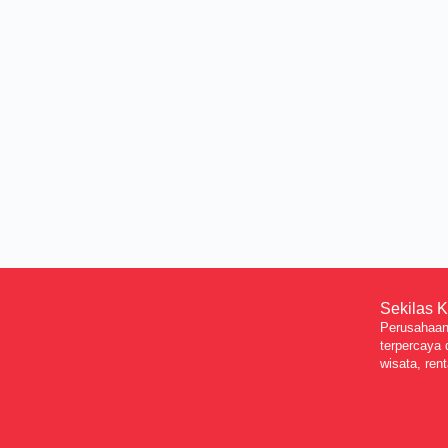
Sekilas 
Perusahaan 
terpercaya 
wisata, rent