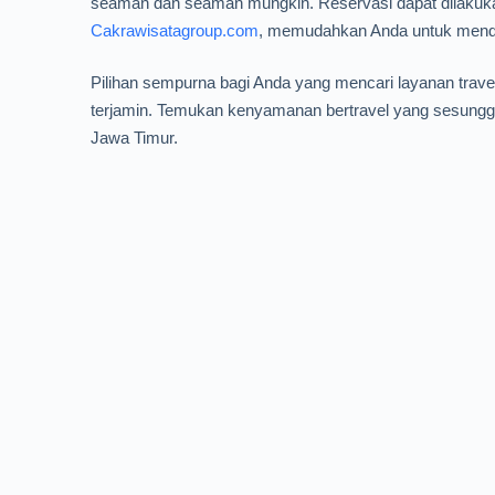
seaman dan seaman mungkin. Reservasi dapat dilakuka
Cakrawisatagroup.com
, memudahkan Anda untuk mendap
Pilihan sempurna bagi Anda yang mencari layanan trav
terjamin. Temukan kenyamanan bertravel yang sesunggu
Jawa Timur.