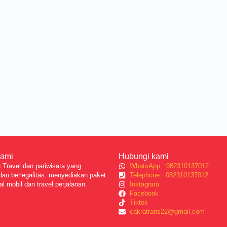
Kami
Hubungi kami
Travel dan pariwisata yang
WhatsApp : 082310137012
dan berlegalitas, menyediakan paket
Telephone : 082310137012
al mobil dan travel perjalanan.
Instagram
Facebook
Tiktok
cakratrans22@gmail.com