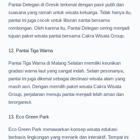
Pantai Delegan di Gresik terkenal dengan pasir putih dan
suasana yang ramah untuk wisata keluarga. Tidak hanya itu,
pantai ini juga cocok untuk liburan santai bersama
rombongan. Oleh karena itu, Pantai Delegan sering menjadi
tujuan paket wisata pantai bersama Cakra Wisata Group.
12.
Pantai Tiga Warna
Pantai Tiga Warna di Malang Selatan memiliki keunikan
gradasi warna laut yang sangat indah. Selain pesonanya,
pantai ini juga dikenal sebagai destinasi wisata alam yang
masih asri. Dengan memilih paket wisata Cakra Wisata
Group, perjalanan menuju pantai menjadi lebih aman dan
terorganisir.
13.
Eco Green Park
Eco Green Park menawarkan konsep wisata edukasi
berbasis lingkungan yang menarik dan interaktif. Tempat ini