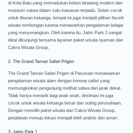
di Kota Batu yang memadukan kebun binatang modern dan
museum satwa dalam satu kawasan terpadu. Selain cocok
untuk liburan keluarga, tempat ini juga menjadi pilihan favorit
wisata rombongan karena menawarkan pengalaman belajar
yang menyenangkan. Oleh karena itu, Jatim Park 2 sangat
ideal dikunjungi bersama layanan paket wisata nyaman dari
Cakra Wisata Group.
2.
The Grand Taman Safari Prigen
The Grand Taman Safari Prigen di Pasuruan menawarkan
pengalaman wisata alam dengan konsep safari yang
memungkinkan pengunjung melihat satwa dari jarak dekat.
Tidak hanya menarik bagi anak-anak, destinasi ini juga
cocok untuk wisata keluarga besar dan outing perusahaan.
Dengan memilih paket wisata dari Cakra Wisata Group,
perjalanan menuju lokasi menjadi lebih praktis dan aman.
3.
Jatim Park 1