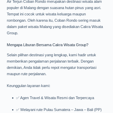
Air Terjun Coban Rondo merupakan destinasi wisata alam
populer di Malang dengan suasana hutan pinus yang asri.
Tempat ini cocok untuk wisata keluarga maupun
rombongan. Oleh karena itu, Coban Rondo sering masuk
dalam paket wisata Malang yang disediakan Cakra Wisata
Group.
Mengapa Liburan Bersama Cakra Wisata Group?
Selain pilihan destinasi yang lengkap, kami hadir untuk
memberikan pengalaman perjalanan terbaik. Dengan
demikian, Anda tidak perlu repot mengatur transportasi
maupun rute perjalanan.
Keunggulan layanan kami:
✅ Agen Travel & Wisata Resmi dan Terpercaya
✅ Melayani rute Pulau Sumatera – Jawa – Bali (PP)