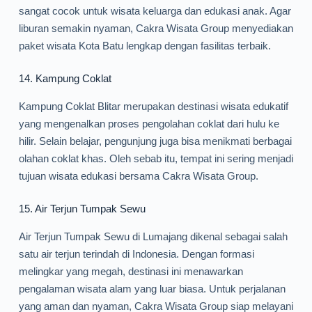
sangat cocok untuk wisata keluarga dan edukasi anak. Agar
liburan semakin nyaman, Cakra Wisata Group menyediakan
paket wisata Kota Batu lengkap dengan fasilitas terbaik.
14.
Kampung Coklat
Kampung Coklat Blitar merupakan destinasi wisata edukatif
yang mengenalkan proses pengolahan coklat dari hulu ke
hilir. Selain belajar, pengunjung juga bisa menikmati berbagai
olahan coklat khas. Oleh sebab itu, tempat ini sering menjadi
tujuan wisata edukasi bersama Cakra Wisata Group.
15.
Air Terjun Tumpak Sewu
Air Terjun Tumpak Sewu di Lumajang dikenal sebagai salah
satu air terjun terindah di Indonesia. Dengan formasi
melingkar yang megah, destinasi ini menawarkan
pengalaman wisata alam yang luar biasa. Untuk perjalanan
yang aman dan nyaman, Cakra Wisata Group siap melayani