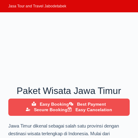
Jasa Tour and Travel Jabodetabek
Paket Wisata Jawa Timur
Easy Booking
Best Payment
Secure Booking
Easy Cancelation
Jawa Timur dikenal sebagai salah satu provinsi dengan
destinasi wisata terlengkap di Indonesia. Mulai dari