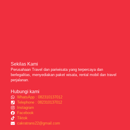
Sekilas Kami
Perusahaan Travel dan pariwisata yang terpercaya dan
berlegalitas, menyediakan paket wisata, rental mobil dan travel
perjalanan.
Hubungi kami
WhatsApp : 082310137012
Telephone : 082310137012
Instagram
Facebook
Tiktok
cakratrans22@gmail.com