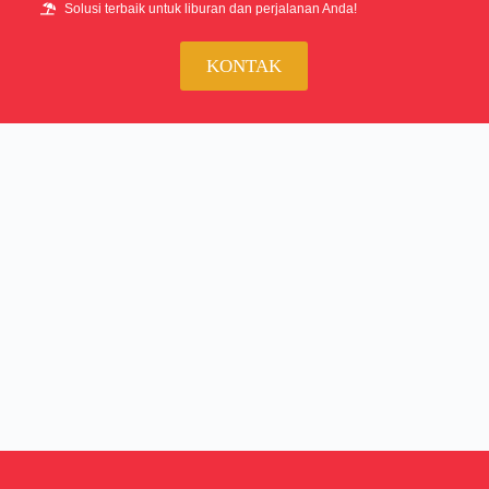
Solusi terbaik untuk liburan dan perjalanan Anda!
KONTAK