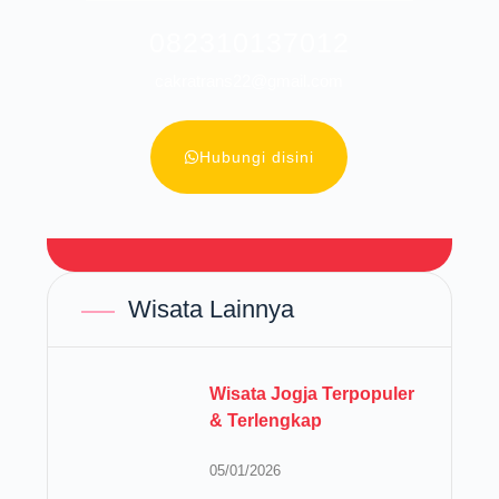
082310137012
cakratrans22@gmail.com
Hubungi disini
Wisata Lainnya
Wisata Jogja Terpopuler
& Terlengkap
05/01/2026