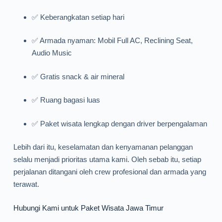
✅ Keberangkatan setiap hari
✅ Armada nyaman: Mobil Full AC, Reclining Seat,
Audio Music
✅ Gratis snack & air mineral
✅ Ruang bagasi luas
✅ Paket wisata lengkap dengan driver berpengalaman
Lebih dari itu, keselamatan dan kenyamanan pelanggan
selalu menjadi prioritas utama kami. Oleh sebab itu, setiap
perjalanan ditangani oleh crew profesional dan armada yang
terawat.
Hubungi Kami untuk Paket Wisata Jawa Timur