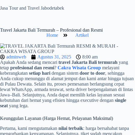
Jasa Tour and Travel Jabodetabek
Travel Jakarta Bali Termurah – Profesional dan Resmi
Home
Artikel
adminweb
Agustus 31, 2025
8:00 am
Apakah Anda sedang mencari
travel Jakarta Bali termurah
yang
tetap
profesional dan resmi
?
Cakra Wisata Group
melayani
keberangkatan
setiap hari
dengan sistem
door to door
, sehingga
Anda cukup menunggu di alamat jemput dan kami antar hingga tujuan
di Pulau Dewata. Selain itu, proses pemesanan berlangsung cepat
lewat WhatsApp, armada terawat, serta driver berpengalaman di lintas
Jawa–Bali. Selanjutnya, Anda dapat memilih kelas layanan sesuai
kebutuhan dari hemat yang efisien hingga executive dengan
single
seat
yang lega.
Keunggulan Layanan (Harga Hemat, Pelayanan Maksimal)
Pertama, kami mengutamakan
nilai terbaik
: harga bersahabat tanpa
mengorbankan kenyamanan. Selanjutnya, tiket sudah mencakup