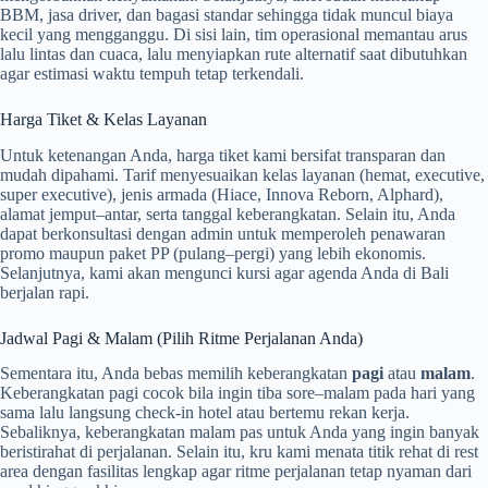
BBM, jasa driver, dan bagasi standar sehingga tidak muncul biaya
kecil yang mengganggu. Di sisi lain, tim operasional memantau arus
lalu lintas dan cuaca, lalu menyiapkan rute alternatif saat dibutuhkan
agar estimasi waktu tempuh tetap terkendali.
Harga Tiket & Kelas Layanan
Untuk ketenangan Anda, harga tiket kami bersifat transparan dan
mudah dipahami. Tarif menyesuaikan kelas layanan (hemat, executive,
super executive), jenis armada (Hiace, Innova Reborn, Alphard),
alamat jemput–antar, serta tanggal keberangkatan. Selain itu, Anda
dapat berkonsultasi dengan admin untuk memperoleh penawaran
promo maupun paket PP (pulang–pergi) yang lebih ekonomis.
Selanjutnya, kami akan mengunci kursi agar agenda Anda di Bali
berjalan rapi.
Jadwal Pagi & Malam (Pilih Ritme Perjalanan Anda)
Sementara itu, Anda bebas memilih keberangkatan
pagi
atau
malam
.
Keberangkatan pagi cocok bila ingin tiba sore–malam pada hari yang
sama lalu langsung check-in hotel atau bertemu rekan kerja.
Sebaliknya, keberangkatan malam pas untuk Anda yang ingin banyak
beristirahat di perjalanan. Selain itu, kru kami menata titik rehat di rest
area dengan fasilitas lengkap agar ritme perjalanan tetap nyaman dari