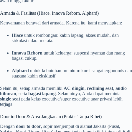
awal hingga akhir.
Armada & Fasilitas (Hiace, Innova Reborn, Alphard)
Kenyamanan berawal dari armada. Karena itu, kami menyiapkan:
Hiace
untuk rombongan: kabin lapang, akses mudah, dan
sirkulasi udara merata.
Innova Reborn
untuk keluarga: suspensi nyaman dan ruang
bagasi cukup.
Alphard
untuk kebutuhan premium: kursi sangat ergonomis dan
suasana kabin eksklusif.
Selain itu, setiap armada memiliki
AC dingin
,
reclining seat
,
audio
hiburan
, serta
bagasi lapang
. Selanjutnya, Anda dapat meminta
single seat
pada kelas executive/super executive agar privasi lebih
terjaga.
Door to Door & Area Jangkauan (Praktis Tanpa Ribet)
Dengan
door to door
, sopir menjemput di alamat Jakarta (Pusat,
Selatan, Barat, Timur, Utara) dan mengantar hingga titik tujuan di Bali