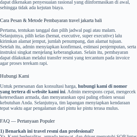
dapat dikenakan penyesuaian rasional yang diinformasikan di awal,
sehingga tidak ada kejutan biaya.
Cara Pesan & Metode Pembayaran travel jakarta bali
Pertama, tentukan tanggal dan pilih jadwal pagi atau malam.
Selanjutnya, pilih kelas (hemat, executive, super executive) lalu
kirimkan alamat jemput, jumlah penumpang, dan alamat tujuan.
Setelah itu, admin menyiapkan konfirmasi, estimasi penjemputan, serta
instruksi singkat menjelang keberangkatan. Selain itu, pembayaran
dapat dilakukan melalui transfer resmi yang tercantum pada invoice
agar proses terekam rapi.
Hubungi Kami
Untuk pemesanan dan konsultasi harga,
hubungi kami di nomor
yang tertera di website kami ini
. Admin merespons cepat, mengecek
ketersediaan armada, dan menyarankan opsi paling efisien sesuai
kebutuhan Anda. Selanjutnya, tim lapangan menyiapkan kendaraan
tepat waktu agar pengalaman dari pintu ke pintu terasa mulus.
FAQ — Pertanyaan Populer
1) Benarkah ini travel resmi dan profesional?
Ya. Kami berlegalitas, armada terawat, dan driver mematuhi SOP lintas