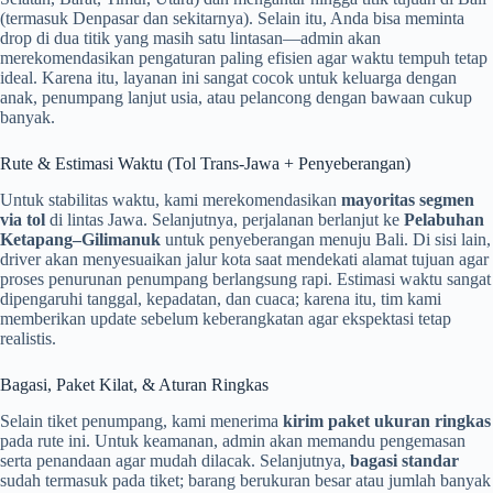
(termasuk Denpasar dan sekitarnya). Selain itu, Anda bisa meminta
drop di dua titik yang masih satu lintasan—admin akan
merekomendasikan pengaturan paling efisien agar waktu tempuh tetap
ideal. Karena itu, layanan ini sangat cocok untuk keluarga dengan
anak, penumpang lanjut usia, atau pelancong dengan bawaan cukup
banyak.
Rute & Estimasi Waktu (Tol Trans-Jawa + Penyeberangan)
Untuk stabilitas waktu, kami merekomendasikan
mayoritas segmen
via tol
di lintas Jawa. Selanjutnya, perjalanan berlanjut ke
Pelabuhan
Ketapang–Gilimanuk
untuk penyeberangan menuju Bali. Di sisi lain,
driver akan menyesuaikan jalur kota saat mendekati alamat tujuan agar
proses penurunan penumpang berlangsung rapi. Estimasi waktu sangat
dipengaruhi tanggal, kepadatan, dan cuaca; karena itu, tim kami
memberikan update sebelum keberangkatan agar ekspektasi tetap
realistis.
Bagasi, Paket Kilat, & Aturan Ringkas
Selain tiket penumpang, kami menerima
kirim paket ukuran ringkas
pada rute ini. Untuk keamanan, admin akan memandu pengemasan
serta penandaan agar mudah dilacak. Selanjutnya,
bagasi standar
sudah termasuk pada tiket; barang berukuran besar atau jumlah banyak