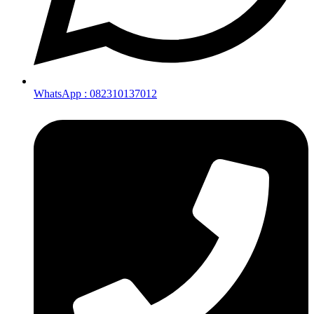
WhatsApp : 082310137012