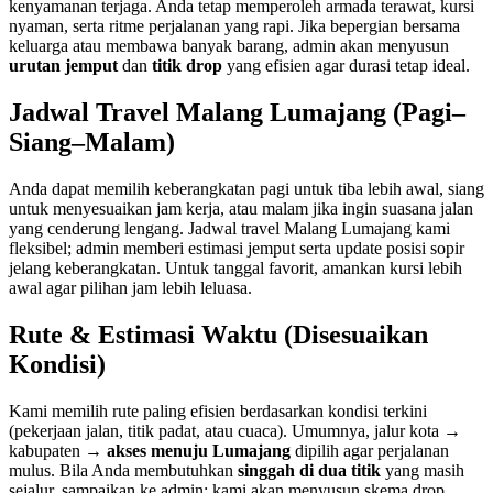
kenyamanan terjaga. Anda tetap memperoleh armada terawat, kursi
nyaman, serta ritme perjalanan yang rapi. Jika bepergian bersama
keluarga atau membawa banyak barang, admin akan menyusun
urutan jemput
dan
titik drop
yang efisien agar durasi tetap ideal.
Jadwal Travel Malang Lumajang (Pagi–
Siang–Malam)
Anda dapat memilih keberangkatan pagi untuk tiba lebih awal, siang
untuk menyesuaikan jam kerja, atau malam jika ingin suasana jalan
yang cenderung lengang. Jadwal travel Malang Lumajang kami
fleksibel; admin memberi estimasi jemput serta update posisi sopir
jelang keberangkatan. Untuk tanggal favorit, amankan kursi lebih
awal agar pilihan jam lebih leluasa.
Rute & Estimasi Waktu (Disesuaikan
Kondisi)
Kami memilih rute paling efisien berdasarkan kondisi terkini
(pekerjaan jalan, titik padat, atau cuaca). Umumnya, jalur kota →
kabupaten →
akses menuju Lumajang
dipilih agar perjalanan
mulus. Bila Anda membutuhkan
singgah di dua titik
yang masih
sejalur, sampaikan ke admin; kami akan menyusun skema drop