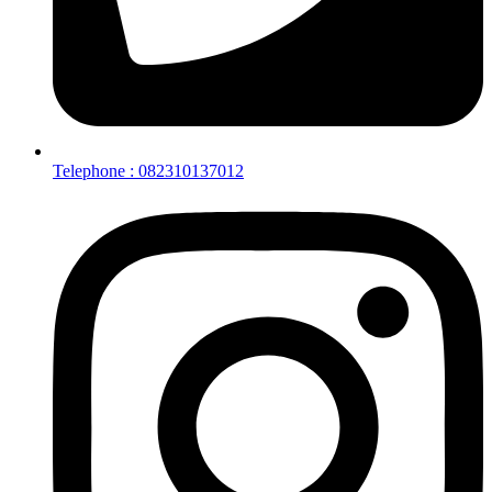
Telephone : 082310137012