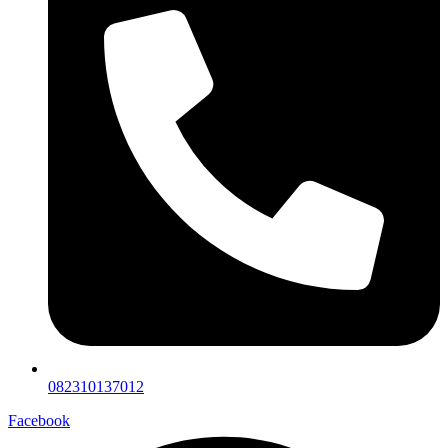
082310137012
Facebook