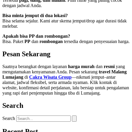
Tersedia
pagi, siang, dan malam
. Pilih ritme yang paling cocok
dengan jadwal Anda.
Bisa minta jemput di dua lokasi?
Bisa selama sejalur. Kami atur skema jemput/drop agar durasi tidak
melebar.
Apakah bisa PP dan rombongan?
Bisa. Paket
PP
dan
rombongan
tersedia dengan penyesuaian harga.
Pesan Sekarang
Saatnya berangkat dengan layanan
harga murah
dan
resmi
yang
mengutamakan kenyamanan Anda. Pesan sekarang
travel Malang
Lumajang
di
Cakra Wisata Group
—nikmati jemput–antar
alamat, jadwal fleksibel, serta armada nyaman. Klik kontak di
website, konfirmasi detail perjalanan, lalu bersiap untuk pengalaman
yang rapi dari penjemputan hingga tiba di Lumajang.
Search
Search
Recent Post