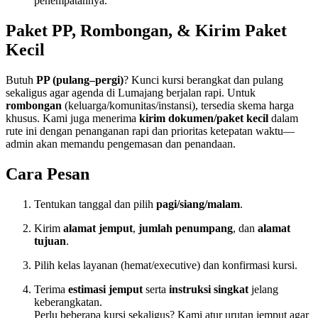
penempatannya.
Paket PP, Rombongan, & Kirim Paket
Kecil
Butuh
PP (pulang–pergi)
? Kunci kursi berangkat dan pulang
sekaligus agar agenda di Lumajang berjalan rapi. Untuk
rombongan
(keluarga/komunitas/instansi), tersedia skema harga
khusus. Kami juga menerima
kirim dokumen/paket kecil
dalam
rute ini dengan penanganan rapi dan prioritas ketepatan waktu—
admin akan memandu pengemasan dan penandaan.
Cara Pesan
Tentukan tanggal dan pilih
pagi/siang/malam
.
Kirim
alamat jemput
,
jumlah penumpang
, dan
alamat
tujuan
.
Pilih kelas layanan (hemat/executive) dan konfirmasi kursi.
Terima
estimasi jemput
serta
instruksi singkat
jelang
keberangkatan.
Perlu beberapa kursi sekaligus? Kami atur urutan jemput agar