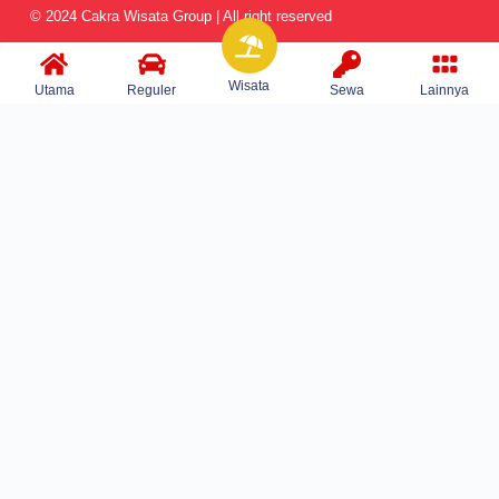
© 2024 Cakra Wisata Group | All right reserved
Wisata
Utama
Reguler
Sewa
Lainnya
Home
Travel
Wisata
Sewa Mobil
Gallery
Blog
Tentang kami