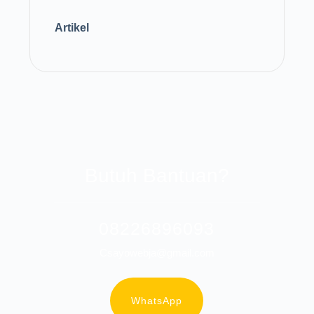
Artikel
Butuh Bantuan?
08226896093
Csayowebja@gmail.com
WhatsApp