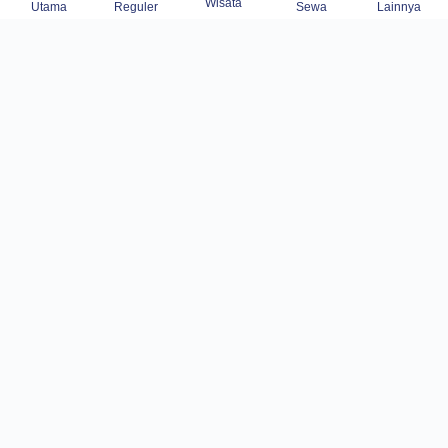
Wisata
Utama
Reguler
Sewa
Lainnya
Home
Travel
Wisata
Sewa Mobil
Gallery
Blog
Tentang kami
Kontak