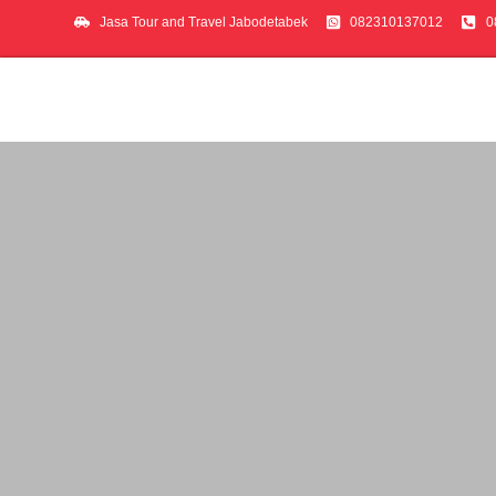
Jasa Tour and Travel Jabodetabek
082310137012
0