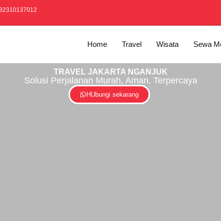
82310137012
Home
Travel
Wisata
Sewa Mo
TRAVEL JAKARTA NGANJUK
Solusi Perjalanan Murah, Aman, Terpercaya
HUbungi sekarang