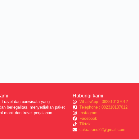
Kami
Hubungi kami
Travel dan pariwisata yang
WhatsApp : 082310137012
dan berlegalitas, menyediakan paket
Telephone : 082310137012
al mobil dan travel perjalanan.
Instagram
Facebook
Tiktok
cakratrans22@gmail.com