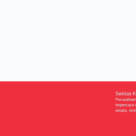
Sekilas 
Perusahaan 
terpercaya 
wisata, rent