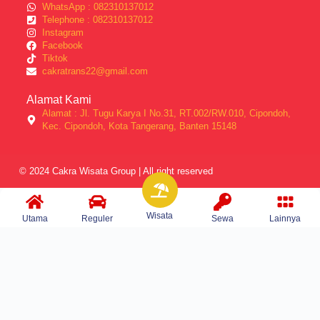
WhatsApp : 082310137012
Telephone : 082310137012
Instagram
Facebook
Tiktok
cakratrans22@gmail.com
Alamat Kami
Alamat : Jl. Tugu Karya I No.31, RT.002/RW.010, Cipondoh,
Kec. Cipondoh, Kota Tangerang, Banten 15148
© 2024 Cakra Wisata Group | All right reserved
Wisata
Utama
Reguler
Sewa
Lainnya
Home