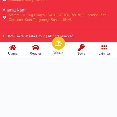
Alamat Kami
Alamat : Jl. Tugu Karya I No.31, RT.002/RW.010, Cipondoh, Kec.
Cipondoh, Kota Tangerang, Banten 15148
© 2024 Cakra Wisata Group | All right reserved
Wisata
Utama
Reguler
Sewa
Lainnya
Home
Travel
Wisata